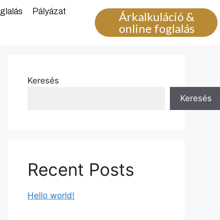
glalás
Pályázat
Árkalkuláció &
online foglalás
Keresés
Keresés
Recent Posts
Hello world!