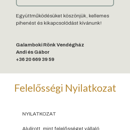
Együttműködésüket köszönjük, kellemes
pihenést és kikapcsolódást kívánunk!
Galamboki Rönk Vendégház
Andi és Gábor
+36 20 669 39 59
Felelősségi Nyilatkozat
NYILATKOZAT
Alulírott, mint felelősséget vállaló