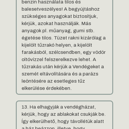
benzin használata tilos és
balesetveszélyes! A begyújtáshoz
szükséges anyagokat biztosítjuk,
kérjük, azokat használják. Más
anyagok pl. műanyag, gumi stb.
égetése tilos. Tüzet rakni kizárólag a
kijelölt tűzrakó helyen, a kijelölt
farakásból, szélcsendben, egy vödör
oltóvízzel felszerelkezve lehet. A
tűzrakás után kérjük a Vendégeket a
szemét eltávolítására és a parázs
leöntésére az esetleges tűz
elkerülése érdekében.
13. Ha elhagyják a vendégházat,
kérjük, hogy az ablakokat csukják be.
Így elkerülhető, hogy távollétük alatt
a ház beázzon, illetve, hogy