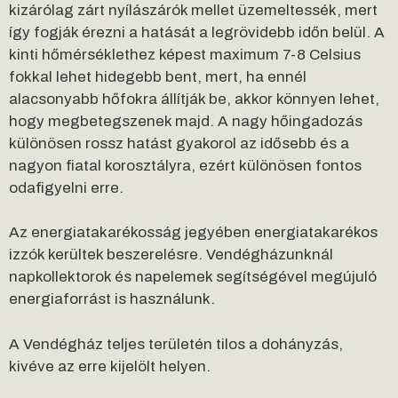
kizárólag zárt nyílászárók mellet üzemeltessék, mert
így fogják érezni a hatását a legrövidebb időn belül. A
kinti hőmérséklethez képest maximum 7-8 Celsius
fokkal lehet hidegebb bent, mert, ha ennél
alacsonyabb hőfokra állítják be, akkor könnyen lehet,
hogy megbetegszenek majd. A nagy hőingadozás
különösen rossz hatást gyakorol az idősebb és a
nagyon fiatal korosztályra, ezért különösen fontos
odafigyelni erre.
Az energiatakarékosság jegyében energiatakarékos
izzók kerültek beszerelésre. Vendégházunknál
napkollektorok és napelemek segítségével megújuló
energiaforrást is használunk.
A Vendégház teljes területén tilos a dohányzás,
kivéve az erre kijelölt helyen.