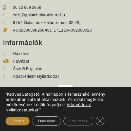
06 20 669 3959
info@galambokironkhaz.hu
8754 Galambok,Halastó hrsz 825/3,
46.52696380260451, 17.11194052389526
Információk
Házirend
Pályázat
Árak & Foglalás
Adatvédelmi Nyilatkozat
“Kedves Látogató! A honlapon a felhasználói élmény
érdekében sütiket alkalmazunk. Az oldal megfelelő
működéséhez kérjük fogadja el
Adatvédelmi
Nyilatkozatunkat
.”
© 2019 - 2023 All rights Reserved
GALAMBOKI RÖNK VENDÉGHÁZ
Close GDPR Coo
Elfogad
Elutasítom
Beállítások
designed by GUESTHOUSEMARKETING