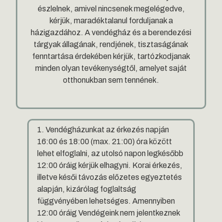
észlelnek, amivel nincsenek megelégedve,
kérjük, maradéktalanul forduljanak a
házigazdához. A vendégház és a berendezési
tárgyak állagának, rendjének, tisztaságának
fenntartása érdekében kérjük, tartózkodjanak
minden olyan tevékenységtől, amelyet saját
otthonukban sem tennének.
1. Vendégházunkat az érkezés napján
16:00 és 18:00 (max. 21:00) óra között
lehet elfoglalni, az utolsó napon legkésőbb
12:00 óráig kérjük elhagyni. Korai érkezés,
illetve késői távozás előzetes egyeztetés
alapján, kizárólag foglaltság
függvényében lehetséges. Amennyiben
12:00 óráig Vendégeink nem jelentkeznek