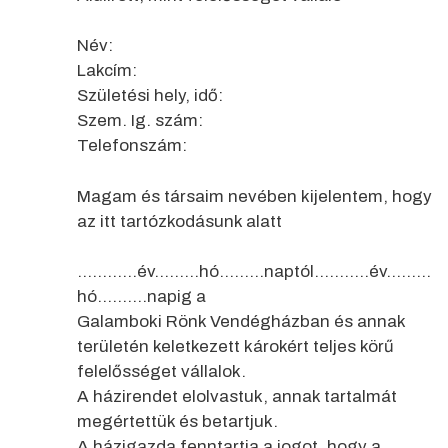
Név:
Lakcím:
Születési hely, idő:
Szem. Ig. szám:
Telefonszám:
Magam és társaim nevében kijelentem, hogy
az itt tartózkodásunk alatt
…………év………hó………naptól………..év………
hó……….napig a
Galamboki Rönk Vendégházban és annak
területén keletkezett károkért teljes körű
felelősséget vállalok.
A házirendet elolvastuk, annak tartalmát
megértettük és betartjuk.
A házigazda fenntartja a jogot, hogy a