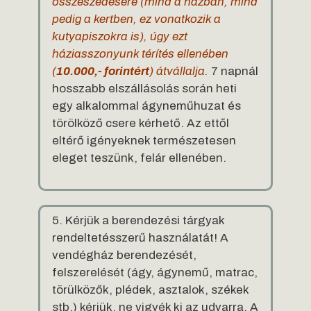
összeszedésére (mind a házban, mind
pedig a kertben, ez vonatkozik a
kutyapiszokra is), úgy ezt
háziasszonyunk térítés ellenében
(
10.000,- forintért
) átvállalja.
7 napnál
hosszabb elszállásolás során heti
egy alkalommal ágyneműhuzat és
törölköző csere kérhető. Az ettől
eltérő igényeknek természetesen
eleget teszünk, felár ellenében.
5. Kérjük a berendezési tárgyak
rendeltetésszerű használatát! A
vendégház berendezését,
felszerelését (ágy, ágynemű, matrac,
törülközők, plédek, asztalok, székek
stb.) kérjük, ne vigyék ki az udvarra. A