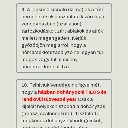
9. A légkondicionáló (klíma) és a fűtő
berendezések használata kizárólag a
vendégházban (szálláson)
tartózkodáskor, zárt ablakok és ajtók
mellett megengedett. Kérjük,
győződjön meg arról, hogy a
hőmérsékletszabályzó ne legyen túl
magas vagy túl alacsony
hőmérsékletre állítva.
10. Felhívjuk Vendégeink figyelmét,
hogy a
házban dohányozni TILOS és
rendkívül tűzveszélyes!
Csak a
kijelölt helyeken szabad a dohányzás
(terasz, szalonnasütő). Tisztelettel
megkérjük dohányzó Vendégeinket,
hogy a tisztaság fenntartása