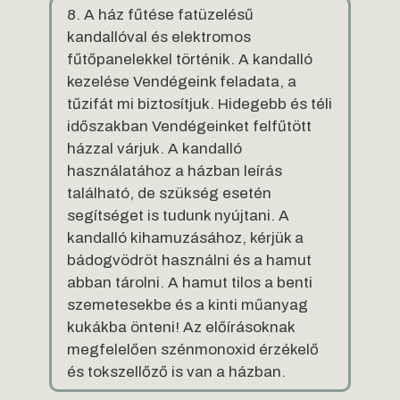
8. A ház fűtése fatüzelésű
kandallóval és elektromos
fűtőpanelekkel történik. A kandalló
kezelése Vendégeink feladata, a
tűzifát mi biztosítjuk. Hidegebb és téli
időszakban Vendégeinket felfűtött
házzal várjuk. A kandalló
használatához a házban leírás
található, de szükség esetén
segítséget is tudunk nyújtani. A
kandalló kihamuzásához, kérjük a
bádogvödröt használni és a hamut
abban tárolni. A hamut tilos a benti
szemetesekbe és a kinti műanyag
kukákba önteni! Az előírásoknak
megfelelően szénmonoxid érzékelő
és tokszellőző is van a házban.