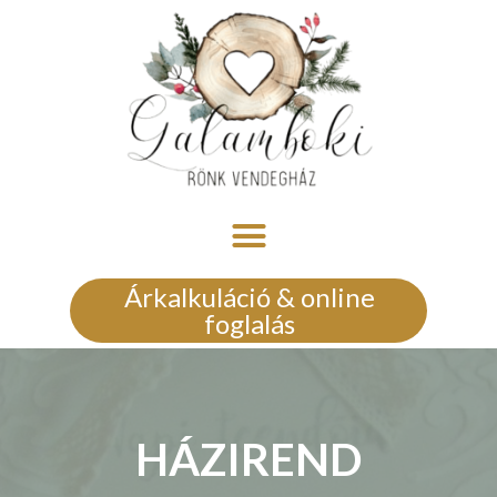
Árkalkuláció & online
foglalás
HÁZIREND