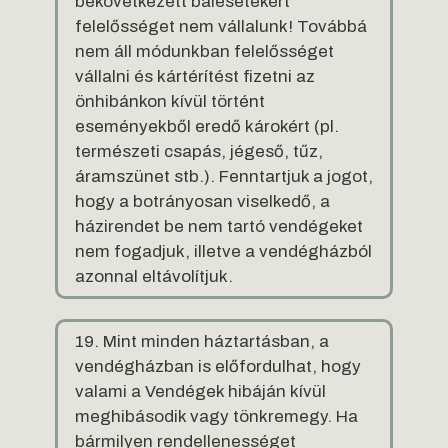
bekövetkezett balesetekért
felelősséget nem vállalunk! Továbbá
nem áll módunkban felelősséget
vállalni és kártérítést fizetni az
önhibánkon kívül történt
eseményekből eredő károkért (pl.
természeti csapás, jégeső, tűz,
áramszünet stb.). Fenntartjuk a jogot,
hogy a botrányosan viselkedő, a
házirendet be nem tartó vendégeket
nem fogadjuk, illetve a vendégházból
azonnal eltávolítjuk.
19. Mint minden háztartásban, a
vendégházban is előfordulhat, hogy
valami a Vendégek hibáján kívül
meghibásodik vagy tönkremegy. Ha
bármilyen rendellenességet